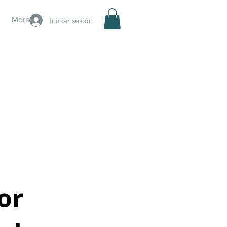
More
Iniciar sesión
or