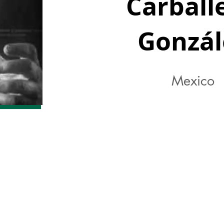
Carball
Gonzál
Mexico