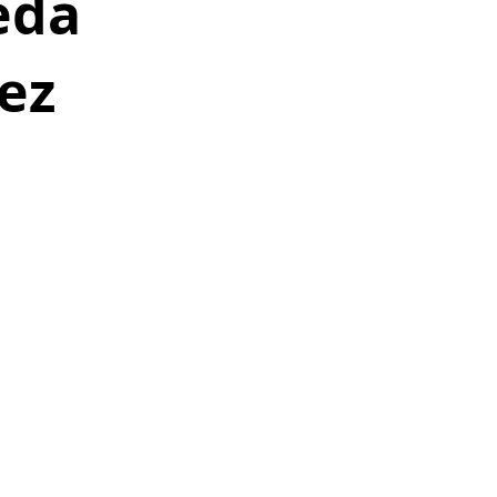
eda
ez